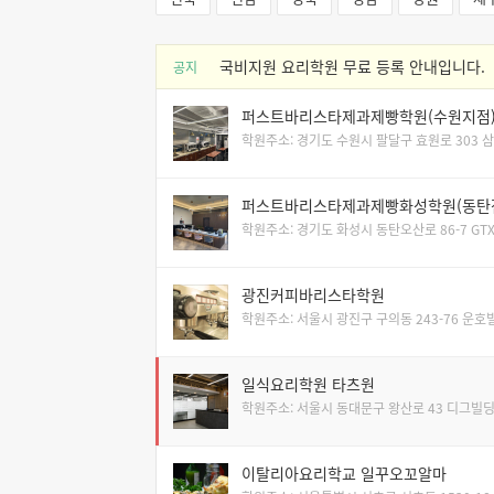
국비지원 요리학원 무료 등록 안내입니다.
공지
퍼스트바리스타제과제빵학원(수원지점
학원주소: 경기도 수원시 팔달구 효원로 303 삼
퍼스트바리스타제과제빵화성학원(동탄
학원주소: 경기도 화성시 동탄오산로 86-7 GT
광진커피바리스타학원
학원주소: 서울시 광진구 구의동 243-76 운호
일식요리학원 타츠원
학원주소: 서울시 동대문구 왕산로 43 디그빌딩
이탈리아요리학교 일꾸오꼬알마