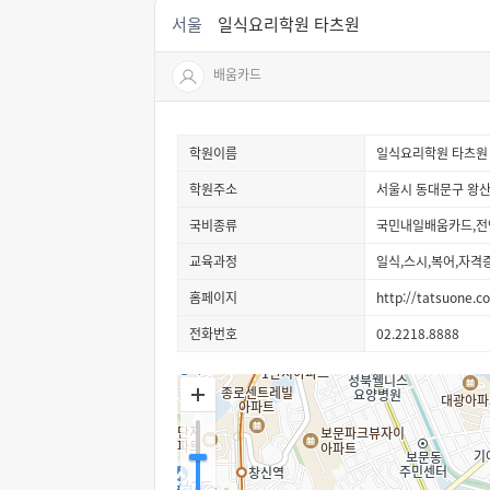
서울
일식요리학원 타츠원
배움카드
학원이름
일식요리학원 타츠원
학원주소
서울시 동대문구 왕산
국비종류
국민내일배움카드,전
교육과정
일식,스시,복어,자격
홈페이지
http://tatsuone.c
전화번호
02.2218.8888