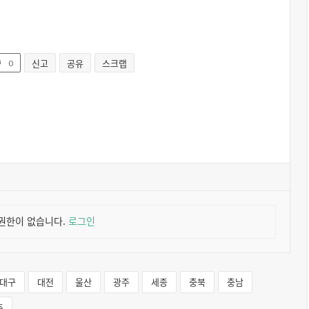
신고
공유
스크랩
0
권한이 없습니다.
로그인
대구
대전
울산
광주
세종
충북
충남
주