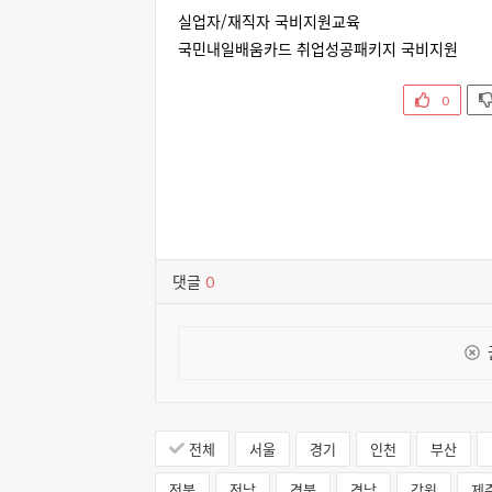
실업자/재직자 국비지원교육
국민내일배움카드 취업성공패키지 국비지원
0
댓글
0
전체
서울
경기
인천
부산
전북
전남
경북
경남
강원
제