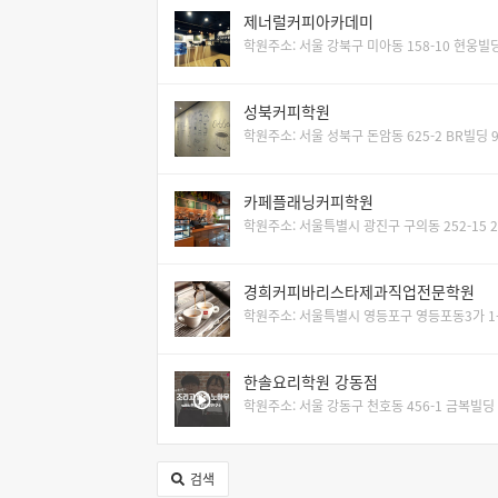
제너럴커피아카데미
학원주소: 서울 강북구 미아동 158-10 현웅빌딩
성북커피학원
학원주소: 서울 성북구 돈암동 625-2 BR빌딩 
카페플래닝커피학원
학원주소: 서울특별시 광진구 구의동 252-15 
경희커피바리스타제과직업전문학원
학원주소: 서울특별시 영등포구 영등포동3가 1-
한솔요리학원 강동점
학원주소: 서울 강동구 천호동 456-1 금복빌딩 
검색