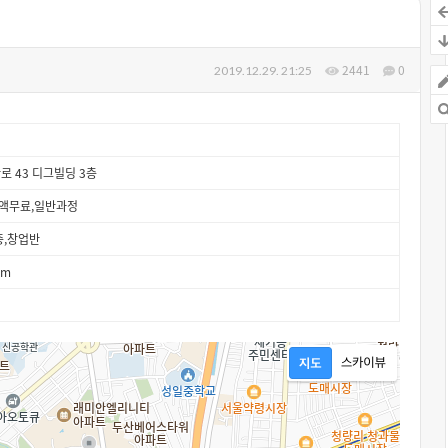
2441
0
2019.12.29. 21:25
로 43 디그빌딩 3층
액무료,일반과정
증,창업반
om