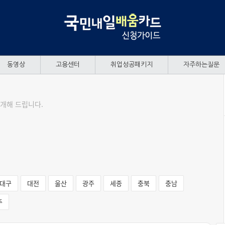
동영상
고용센터
취업성공패키지
자주하는질문
개해 드립니다.
대구
대전
울산
광주
세종
충북
충남
주