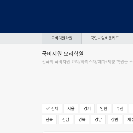
국비지원학원
국민내일배움카드
국비지원 요리학원
전국의 국비지원 요리/바리스타/제과/제빵 학원을 소
전체
서울
경기
인천
부산
전북
전남
경북
경남
강원
제