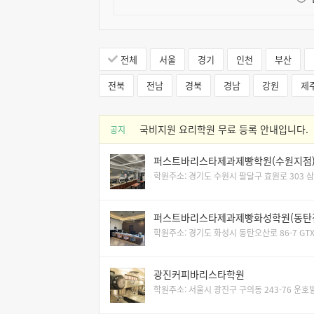
전체
서울
경기
인천
부산
전북
전남
경북
경남
강원
제
국비지원 요리학원 무료 등록 안내입니다.
공지
퍼스트바리스타제과제빵학원(수원지점
학원주소: 경기도 수원시 팔달구 효원로 303 삼
퍼스트바리스타제과제빵화성학원(동탄
학원주소: 경기도 화성시 동탄오산로 86-7 GT
광진커피바리스타학원
학원주소: 서울시 광진구 구의동 243-76 운호