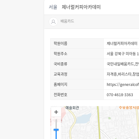
서울
제너럴커피아카데미
배움카드
학원이름
제너럴커피아카데미
학원주소
서울 강북구 미아동 1
국비종류
국민내일배움카드,전
교육과정
자격증,바리스타,창
홈페이지
https://generalco
전화번호
070-4618-3363