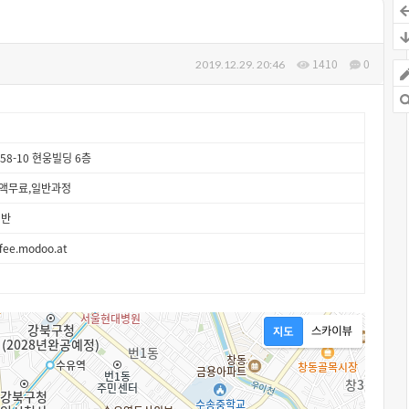
1410
0
2019.12.29. 20:46
58-10 현웅빌딩 6층
액무료,일반과정
업반
ffee.modoo.at