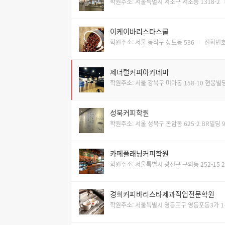
학원주소: 서울특별시 서초구 서초동 1318-2
이케이바리스타스쿨
학원주소: 서울 동작구 상도동 536
전화번호:
제너럴커피아카데미
학원주소: 서울 강북구 미아동 158-10 현웅빌딩
성북커피학원
학원주소: 서울 성북구 돈암동 625-2 BR빌딩 
카페플래닝커피학원
학원주소: 서울특별시 광진구 구의동 252-15 
경희커피바리스타제과직업전문학원
학원주소: 서울특별시 영등포구 영등포동3가 1-