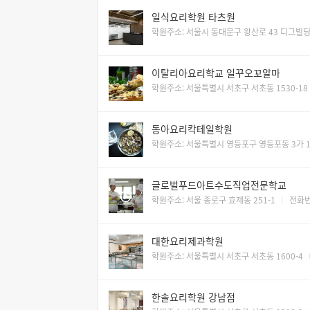
일식요리학원 타츠원
학원주소: 서울시 동대문구 왕산로 43 디그빌딩
이탈리아요리학교 일꾸오꼬알마
학원주소: 서울특별시 서초구 서초동 1530-18
동아요리칵테일학원
학원주소: 서울특별시 영등포구 영등포동 3가 1
글로벌푸드아트수도직업전문학교
학원주소: 서울 종로구 효제동 251-1
전화번호
대한요리제과학원
학원주소: 서울특별시 서초구 서초동 1600-4
한솔요리학원 강남점