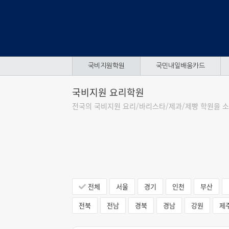
국비지원학원
국민내일배움카드
국비지원 요리학원
전국의 국비지원 요리/바리스타/제과/제빵 학원을 소
전체
서울
경기
인천
부산
전북
전남
경북
경남
강원
제