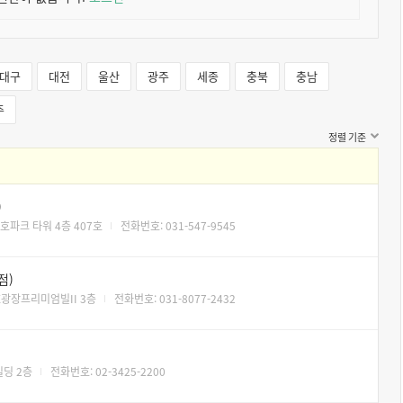
대구
대전
울산
광주
세종
충북
충남
주
정렬 기준
)
호파크 타워 4층 407호
전화번호: 031-547-9545
점)
X광장프리미엄빌II 3층
전화번호: 031-8077-2432
빌딩 2층
전화번호: 02-3425-2200