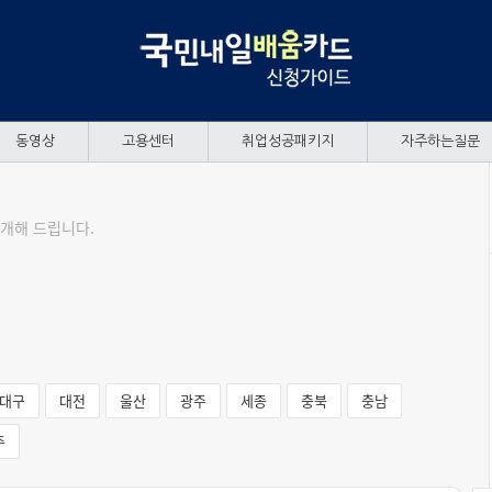
동영상
고용센터
취업성공패키지
자주하는질문
개해 드립니다.
대구
대전
울산
광주
세종
충북
충남
주