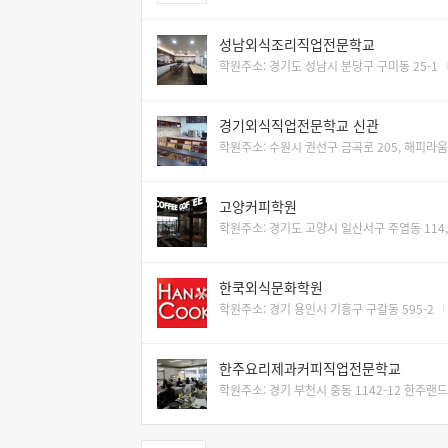
성남외식조리직업전문학교
학원주소: 경기도 성남시 분당구 구미동 25-1
경기외식직업전문학교 신관
학원주소: 수원시 권선구 금곡로 205, 해피라움
고양커피학원
학원주소: 경기도 고양시 일산서구 주엽동 114,
한쿡외식문화학원
학원주소: 경기 용인시 기흥구 구갈동 595-2
한주요리제과커피직업전문학교
학원주소: 경기 부천시 중동 1142-12 한주랜드