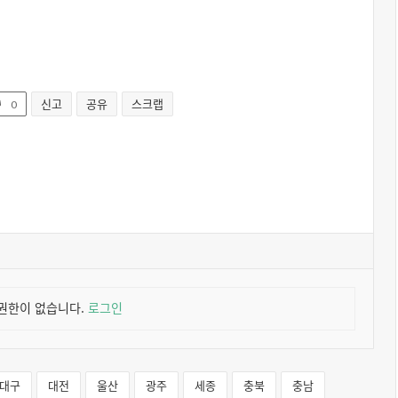
신고
공유
스크랩
0
권한이 없습니다.
로그인
대구
대전
울산
광주
세종
충북
충남