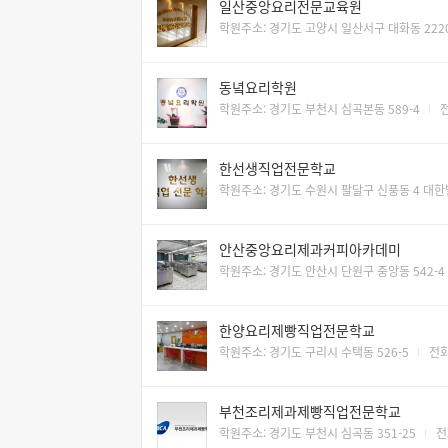
일산중앙요리전문교육원
학원주소: 경기도 고양시 일산서구 대화동 222
동녘요리학원
학원주소: 경기도 부천시 심곡본동 589-4
전
한선생직업전문학교
학원주소: 경기도 수원시 팔달구 신풍동 4 대한빌
안산중앙요리제과커피아카데미
학원주소: 경기도 안산시 단원구 중앙동 542-4
한양요리제빵직업전문학교
학원주소: 경기도 구리시 수택동 526-5
전화
부천조리제과제빵직업전문학교
학원주소: 경기도 부천시 심곡동 351-25
전