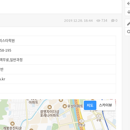
734
0
2019.12.28. 18:44
바리스타학원
8-195
액무료,일반과정
업반
.kr