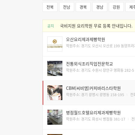
전북
전남
경북
경남
강원
제
국비지원 요리학원 무료 등록 안내입니다.
공지
오산요리제과제빵학원
학원주소: 경기도 오산시 오산로 199 동양프라
전통외식조리직업전문학교
학원주소: 경기도 수원시 장안구 영화동 282-5
CBM(씨비엠)커피바리스타학원
학원주소: 경기 광명시 광명동 158-195
전화
병점월드호텔요리제과제빵학원
학원주소: 경기도 화성시 병점동 381-17
전