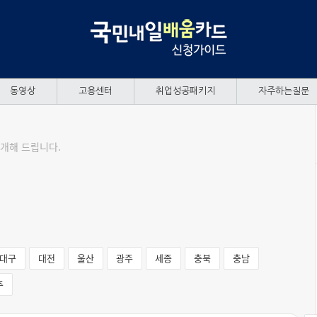
동영상
고용센터
취업성공패키지
자주하는질문
개해 드립니다.
대구
대전
울산
광주
세종
충북
충남
주