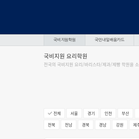
국비지원학원
국민내일배움카드
국비지원 요리학원
전국의 국비지원 요리/바리스타/제과/제빵 학원을 소
전체
서울
경기
인천
부산
전북
전남
경북
경남
강원
제