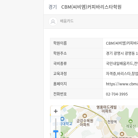
경기
CBM(씨비엠)커피바리스타학원
배움카드
학원이름
CBM(씨비엠)커피
학원주소
경기 광명시 광명동 15
국비종류
국민내일배움카드,전
교육과정
자격증,바리스타,창
홈페이지
https://www.cbma
전화번호
02-704-3995