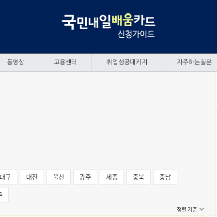
동영상
고용센터
취업성공패키지
자주하는질문
대구
대전
울산
광주
세종
충북
충남
주
정렬 기준