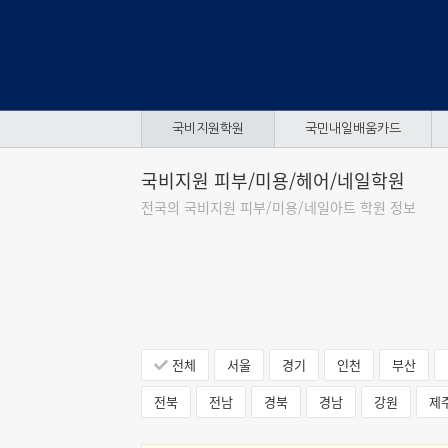
국비지원학원
국민내일배움카드
국비지원 피부/미용/헤어/네일학원
전국의 국비지원 피부/미용/네일아트 학원 정보
전체
서울
경기
인천
부산
전북
전남
경북
경남
강원
제