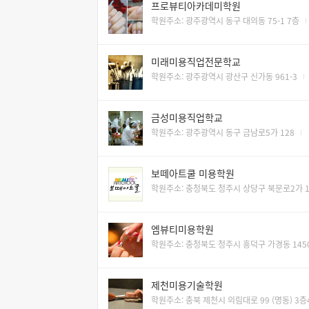
프로뷰티아카데미학원
학원주소: 광주광역시 동구 대의동 75-1 7층
미래미용직업전문학교
학원주소: 광주광역시 광산구 신가동 961-3
금성미용직업학교
학원주소: 광주광역시 동구 금남로5가 128
보떼아트쿨 미용학원
학원주소: 충청북도 청주시 상당구 북문로2가 11
엠뷰티미용학원
학원주소: 충청북도 청주시 흥덕구 가경동 1450
제천미용기술학원
학원주소: 충북 제천시 의림대로 99 (명동) 3층