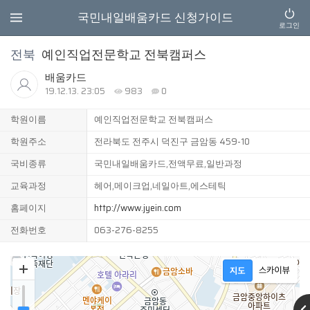
국민내일배움카드 신청가이드
로그인
전북
예인직업전문학교 전북캠퍼스
배움카드
19.12.13. 23:05
983
0
학원이름
예인직업전문학교 전북캠퍼스
학원주소
전라북도 전주시 덕진구 금암동 459-10
국비종류
국민내일배움카드,전액무료,일반과정
교육과정
헤어,메이크업,네일아트,에스테틱
홈페이지
http://www.jyein.com
전화번호
063-276-8255