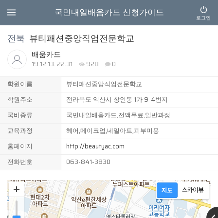
국민내일배움카드 신청가이드
로그인
전북
뷰티패션중앙직업전문학교
배움카드
19.12.13. 22:31
928
0
학원이름
뷰티패션중앙직업전문학교
학원주소
전라북도 익산시 창인동 1가 9-4번지
국비종류
국민내일배움카드,전액무료,일반과정
교육과정
헤어,메이크업,네일아트,피부미용
홈페이지
http://beautyac.com
전화번호
063-841-3830